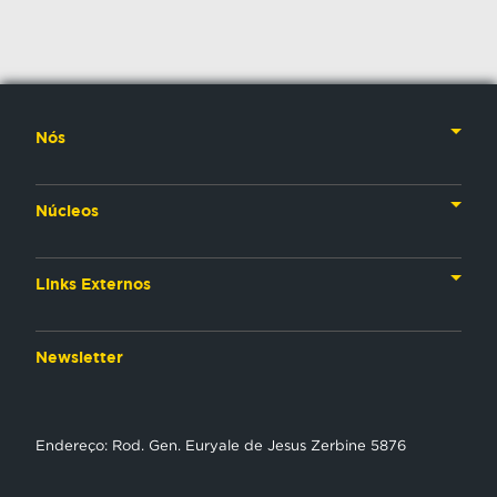
Nós
Nossa História
Núcleos
Nossos Líderes
TV
Materiais Institucionais
Links Externos
Rádio
Aplicativos
Anjos da esperança
Web
Newsletter
Política de Privacidade
Estudo Biblico
Gravadora
NT Play
Endereço: Rod. Gen. Euryale de Jesus Zerbine 5876
Loja Virtual