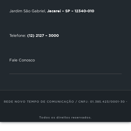
Encontre uma Igreja
Jacareí – SP – 12340-010
Jardim São Gabriel,
Tour Novo Tempo
Trabalhe Conosco
(12) 2127 – 3000
Telefone:
Fale Conosco
REDE NOVO TEMPO DE COMUNICAÇÃO / CNPJ: 01.385.423/0001-30 -
Todos os direitos reservados.