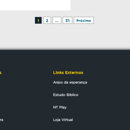
1
2
…
31
Próximo
s
Links Externos
Anjos da esperança
Estudo Biblico
NT Play
ra
Loja Virtual