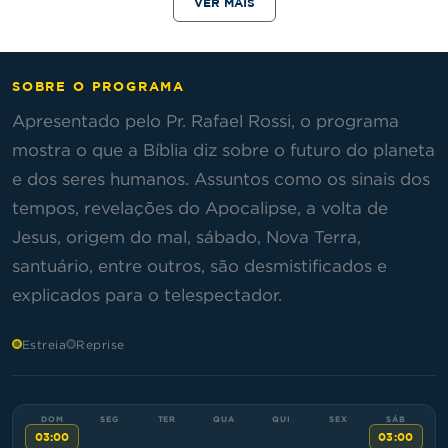
VER MAIS
SOBRE O PROGRAMA
Apresentado pelo Pr. Rafael Rossi, o programa
mostra o que a Bíblia diz sobre o futuro do planeta
e dos seres humanos. Assuntos como os sinais dos
tempos, revelações do Apocalipse, a volta de
Jesus, origem do mal, sábado, Nova Terra,
santuário, entre outros, são desmistificados e
explicados para o telespectador.
Estreia
Reprise
03:00
03:00