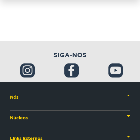
SIGA-NOS
Nós
Nossa História
Núcleos
Nossos Líderes
TV
Materiais Institucionais
Links Externos