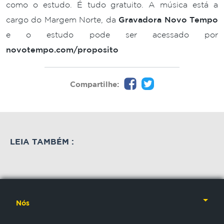
como o estudo. É tudo gratuito. A música está a
cargo do Margem Norte, da
Gravadora Novo Tempo
e o estudo pode ser acessado por
novotempo.com/proposito
Compartilhe:
LEIA TAMBÉM :
WEB
WEB
WEB
ESCOLA
Novo
NT
Quer
BÍBLICA
Tempo
Play
ter
ajuda
Week
uma
Nós
Mês
sociedade
2026
família
das
na
promete
feliz?
crianças
Nossa História