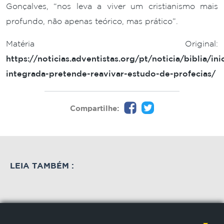
Gonçalves, “nos leva a viver um cristianismo mais
profundo, não apenas teórico, mas prático”.
Matéria Original:
https://noticias.adventistas.org/pt/noticia/biblia/inic
integrada-pretende-reavivar-estudo-de-profecias/
Compartilhe:
LEIA TAMBÉM :
TV
TV
TV
TV
Consultório
Da
Mães
Entre
de
tela
são
a