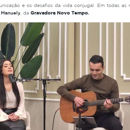
unicação e os desafios da vida conjugal. Em todas as 
 Manuely
, da
Gravadora Novo Tempo
.