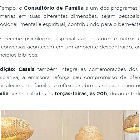
 Tempo, o
Consultório de Família
é um dos programas ma
umanas em suas diferentes dimensões, sejam pessoais, 
cional, mental e espiritual, contribuindo para o bem-estar
s recebe psicólogos, especialistas, pastores e outros
As conversas acontecem em um ambiente descontraído, an
cípios bíblicos.
dição: Casais
também integra as comemorações do
iciativa, a emissora reforça seu compromisso de of
ortalecimento familiar e reflexão sobre os relacionament
ília
serão exibidos às
terças-feiras, às 20h
, durante to