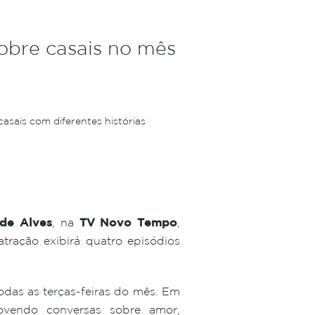
sobre casais no mês
asais com diferentes histórias
ide Alves
, na
TV Novo Tempo
,
tração exibirá quatro episódios
todas as terças-feiras do mês. Em
ovendo conversas sobre amor,