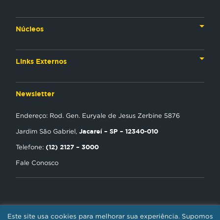
Nossa História
Núcleos
Nossos Líderes
TV
Materiais Institucionais
Links Externos
Rádio
Aplicativos
Anjos da esperança
Web
Newsletter
Política de Privacidade
Estudo Biblico
Gravadora
Endereço: Rod. Gen. Euryale de Jesus Zerbine 5876
NT Play
Jacareí – SP – 12340-010
Jardim São Gabriel,
Loja Virtual
(12) 2127 – 3000
Telefone:
Fale Conosco
Encontre uma Igreja
Tour Novo Tempo
Trabalhe Conosco
Este site usa cookies para melhorar sua experiência. Supomos
REDE NOVO TEMPO DE COMUNICAÇÃO / CNPJ: 01.385.423/0001-30 -