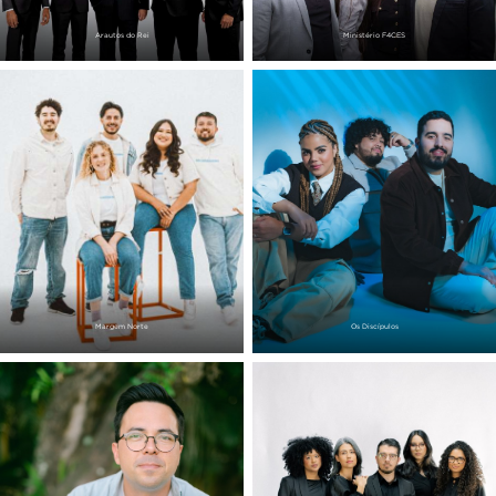
Arautos do Rei
Ministério F4CES
Margem Norte
Os Discípulos