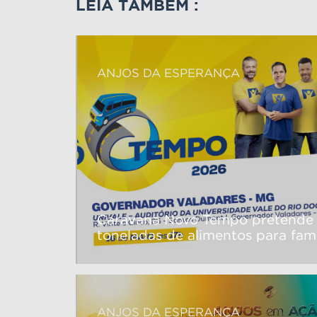
LEIA TAMBÉM :
ANJOS DA ESPERANÇA
Caravana Novo Tempo pretende 
toneladas de alimentos para famí
leste de Minas Gerais
ANJOS DA ESPERANÇA