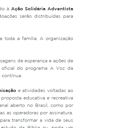
ado à
Ação Solidária Adventista
oações serão distribuídas para
ra toda a família. A organização
nsagens de esperança e ações de
 oficial do programa A Voz da
 contínua.
icação
e atividades voltadas ao
proposta educativa e recreativa
nal aberto no Brasil, como por
s as operadoras por assinatura.
ara transformar a vida de seus
 estudo da Bíblia ou ainda um