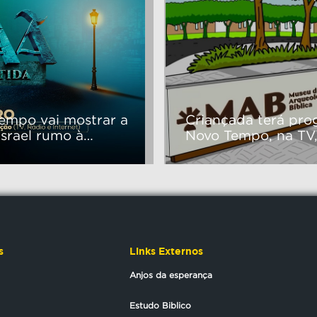
empo vai mostrar a
Criançada terá pro
Israel rumo à
Novo Tempo, na TV
s
Links Externos
Anjos da esperança
Estudo Biblico