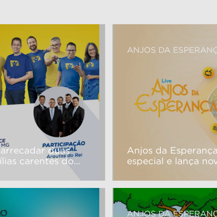
ANJOS DA ESPERAN
arrecadar duas
Anjos da Esperança
lias carentes do
especial e lança no
Novo Tempo
ANJOS DA ESPERAN