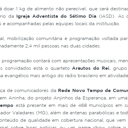
rá doar 1 kg de alimento não perecível, que será destin
ário da
Igreja Adventista do Sétimo Dia
(IASD). As d
s e acompanhadas pelas equipes locais da instituição.
cial, mobilização comunitária e programação voltada pa
madamente 2,4 mil pessoas nas duas cidades.
 a programação contará com apresentações musicais, me
 os convidados está o quarteto
Arautos do Rei
, grupo
 evangélico mais antigo do rádio brasileiro em atividade
nça de comunicadores da
Rede Novo Tempo de Comun
gem Aninha, do projeto Anjinhos da Esperança, em uma 
Tempo
está presente em mais de 468 municípios em ca
ador Valadares (MG), além de antenas parabólicas e toda
onteúdo de qualidade em cobertura nacional, que vem p
ejornal sobre boas notícias ou um game show sobre o