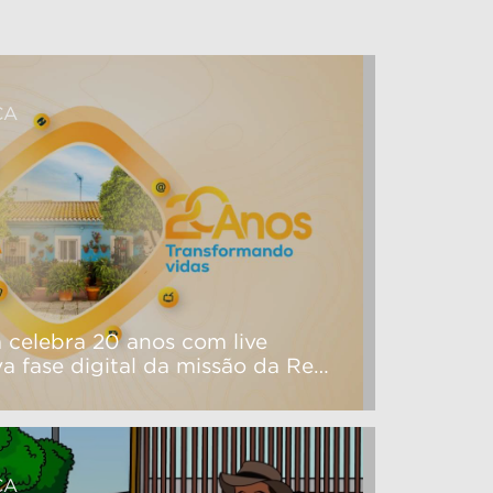
ÇA
 celebra 20 anos com live
va fase digital da missão da Rede
ÇA