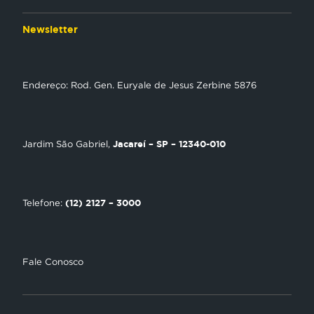
Aplicativos
Anjos da esperança
Web
Newsletter
Política de Privacidade
Estudo Biblico
Gravadora
NT Play
Endereço: Rod. Gen. Euryale de Jesus Zerbine 5876
Loja Virtual
Encontre uma Igreja
Jacareí – SP – 12340-010
Jardim São Gabriel,
Tour Novo Tempo
Trabalhe Conosco
(12) 2127 – 3000
Telefone:
Fale Conosco