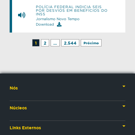
POLÍCIA FEDERAL INDICIA SEIS
POR DESVIOS EM BENEFÍCIOS DO
INSS
Jornalismo Novo Tempo
Download
1
2
…
2.544
Próximo
Nós
Nossa História
Núcleos
Nossos Líderes
TV
Materiais Institucionais
Links Externos
Rádio