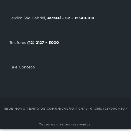
Encontre uma Igreja
Jacareí – SP – 12340-010
Jardim São Gabriel,
Tour Novo Tempo
Trabalhe Conosco
(12) 2127 – 3000
Telefone:
Fale Conosco
REDE NOVO TEMPO DE COMUNICAÇÃO / CNPJ: 01.385.423/0001-30 -
Todos os direitos reservados.