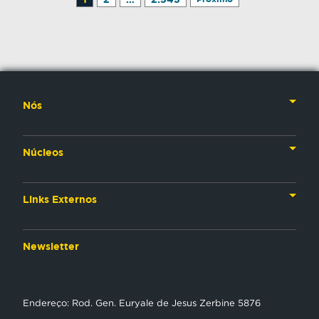
Nós
Nossa História
Núcleos
Nossos Líderes
TV
Materiais Institucionais
Links Externos
Rádio
Aplicativos
Anjos da esperança
Web
Newsletter
Política de Privacidade
Estudo Biblico
Gravadora
NT Play
Endereço: Rod. Gen. Euryale de Jesus Zerbine 5876
Loja Virtual