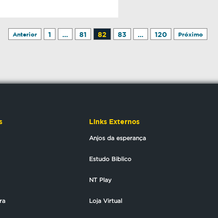
1
…
81
82
83
…
120
Anterior
Próximo
s
Links Externos
Anjos da esperança
Estudo Biblico
NT Play
ra
Loja Virtual