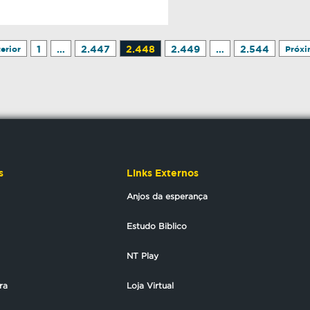
1
…
2.447
2.448
2.449
…
2.544
erior
Próx
s
Links Externos
Anjos da esperança
Estudo Biblico
NT Play
ra
Loja Virtual