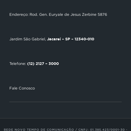
Gravadora
NT Play
Endereço: Rod. Gen. Euryale de Jesus Zerbine 5876
Loja Virtual
Encontre uma Igreja
Jacareí – SP – 12340-010
Jardim São Gabriel,
Tour Novo Tempo
Trabalhe Conosco
(12) 2127 – 3000
Telefone:
Fale Conosco
REDE NOVO TEMPO DE COMUNICAÇÃO / CNPJ: 01.385.423/0001-30 -