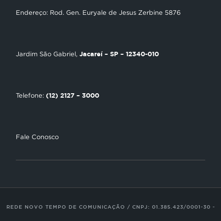
NT Play
Endereço: Rod. Gen. Euryale de Jesus Zerbine 5876
Loja Virtual
Encontre uma Igreja
Jacareí – SP – 12340-010
Jardim São Gabriel,
Tour Novo Tempo
Trabalhe Conosco
(12) 2127 – 3000
Telefone:
Fale Conosco
REDE NOVO TEMPO DE COMUNICAÇÃO / CNPJ: 01.385.423/0001-30 -