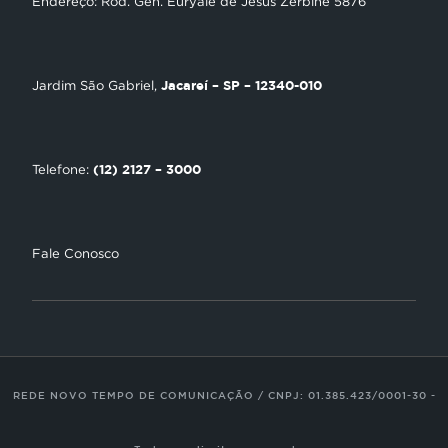
Endereço: Rod. Gen. Euryale de Jesus Zerbine 5876
Loja Virtual
Encontre uma Igreja
Jacareí – SP – 12340-010
Jardim São Gabriel,
Tour Novo Tempo
Trabalhe Conosco
(12) 2127 – 3000
Telefone:
Fale Conosco
REDE NOVO TEMPO DE COMUNICAÇÃO / CNPJ: 01.385.423/0001-30 -