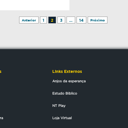
1
2
3
…
14
Anterior
Próximo
s
Links Externos
Anjos da esperança
Estudo Biblico
NT Play
ra
Loja Virtual