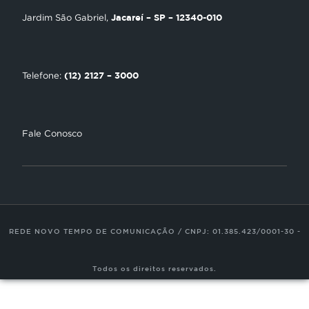
Encontre uma Igreja
Jacareí – SP – 12340-010
Jardim São Gabriel,
Tour Novo Tempo
Trabalhe Conosco
(12) 2127 – 3000
Telefone:
Fale Conosco
REDE NOVO TEMPO DE COMUNICAÇÃO / CNPJ: 01.385.423/0001-30 -
Todos os direitos reservados.