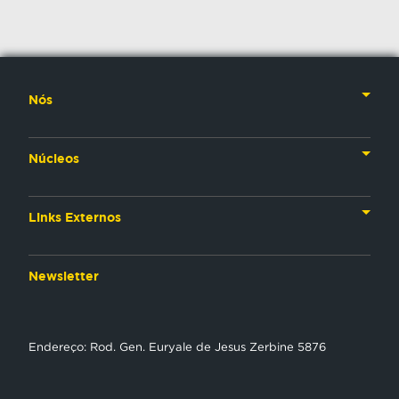
Nós
Nossa História
Núcleos
Nossos Líderes
TV
Materiais Institucionais
Links Externos
Rádio
Aplicativos
Anjos da esperança
Web
Newsletter
Política de Privacidade
Estudo Biblico
Gravadora
NT Play
Endereço: Rod. Gen. Euryale de Jesus Zerbine 5876
Loja Virtual