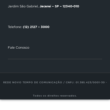
Encontre uma Igreja
Jacareí – SP – 12340-010
Jardim São Gabriel,
Tour Novo Tempo
Trabalhe Conosco
(12) 2127 – 3000
Telefone:
Fale Conosco
REDE NOVO TEMPO DE COMUNICAÇÃO / CNPJ: 01.385.423/0001-30 -
Todos os direitos reservados.