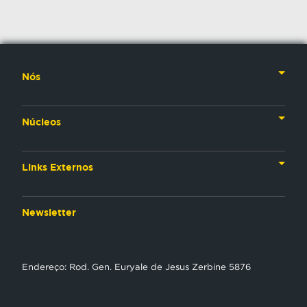
Nós
Nossa História
Núcleos
Nossos Líderes
TV
Materiais Institucionais
Links Externos
Rádio
Aplicativos
Anjos da esperança
Web
Newsletter
Política de Privacidade
Estudo Biblico
Gravadora
NT Play
Endereço: Rod. Gen. Euryale de Jesus Zerbine 5876
Loja Virtual