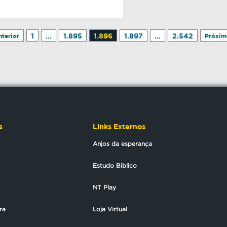
1
…
1.895
1.896
1.897
…
2.542
nterior
Próxim
s
Links Externos
Anjos da esperança
Estudo Biblico
NT Play
ra
Loja Virtual