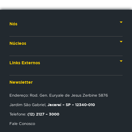
Nós
Nossa História
Núcleos
Nossos Líderes
TV
Materiais Institucionais
Links Externos
Rádio
Aplicativos
Anjos da esperança
Web
Newsletter
Política de Privacidade
Estudo Biblico
Gravadora
Endereço: Rod. Gen. Euryale de Jesus Zerbine 5876
NT Play
Jacareí – SP – 12340-010
Jardim São Gabriel,
Loja Virtual
(12) 2127 – 3000
Telefone:
Fale Conosco
Encontre uma Igreja