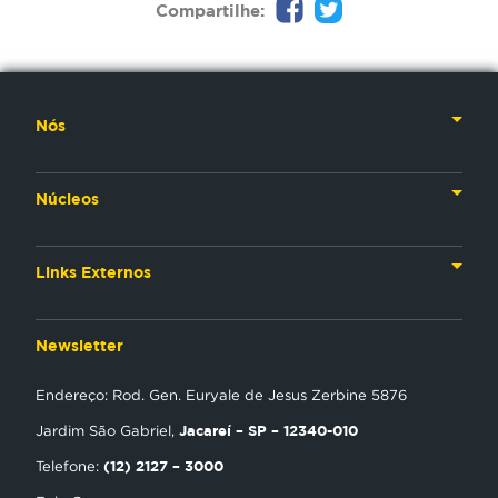
Compartilhe:
Nós
Nossa História
Núcleos
Nossos Líderes
TV
Materiais Institucionais
Links Externos
Rádio
Aplicativos
Anjos da esperança
Web
Newsletter
Política de Privacidade
Estudo Biblico
Gravadora
Endereço: Rod. Gen. Euryale de Jesus Zerbine 5876
NT Play
Jacareí – SP – 12340-010
Jardim São Gabriel,
Loja Virtual
(12) 2127 – 3000
Telefone: