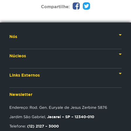
Compartilhe:
Nós
Nossa História
Núcleos
Nossos Líderes
TV
Materiais Institucionais
Links Externos
Rádio
Aplicativos
Anjos da esperança
Web
Newsletter
Política de Privacidade
Estudo Biblico
Gravadora
Endereço: Rod. Gen. Euryale de Jesus Zerbine 5876
NT Play
Jacareí – SP – 12340-010
Jardim São Gabriel,
Loja Virtual
(12) 2127 – 3000
Telefone: