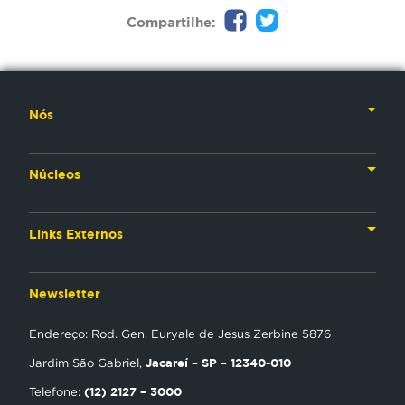
Compartilhe:
Nós
Nossa História
Núcleos
Nossos Líderes
TV
Materiais Institucionais
Links Externos
Rádio
Aplicativos
Anjos da esperança
Web
Newsletter
Política de Privacidade
Estudo Biblico
Gravadora
Endereço: Rod. Gen. Euryale de Jesus Zerbine 5876
NT Play
Jacareí – SP – 12340-010
Jardim São Gabriel,
Loja Virtual
(12) 2127 – 3000
Telefone: