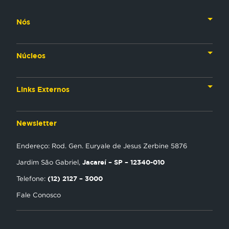
Nós
Nossa História
Núcleos
Nossos Líderes
TV
Materiais Institucionais
Links Externos
Rádio
Aplicativos
Anjos da esperança
Web
Newsletter
Política de Privacidade
Estudo Biblico
Gravadora
Endereço: Rod. Gen. Euryale de Jesus Zerbine 5876
NT Play
Jacareí – SP – 12340-010
Jardim São Gabriel,
Loja Virtual
(12) 2127 – 3000
Telefone:
Fale Conosco
Encontre uma Igreja
Tour Novo Tempo