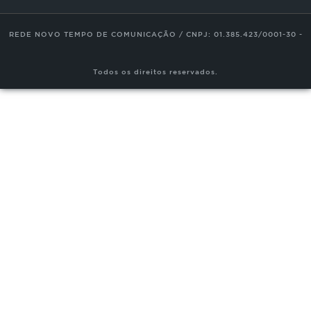
Trabalhe Conosco
REDE NOVO TEMPO DE COMUNICAÇÃO / CNPJ: 01.385.423/0001-30 -
Todos os direitos reservados.