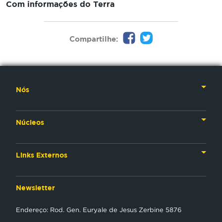
Com informações do Terra
Compartilhe:
Nós
Nossa História
Núcleos
Nossos Líderes
TV
Materiais Institucionais
Links Externos
Rádio
Aplicativos
Anjos da esperança
Web
Newsletter
Política de Privacidade
Estudo Biblico
Gravadora
Endereço: Rod. Gen. Euryale de Jesus Zerbine 5876
NT Play