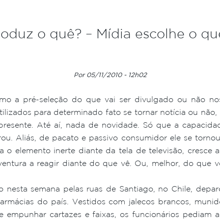
duz o quê? – Mídia escolhe o qu
Por 05/11/2010 - 12h02
smo a pré-seleção do que vai ser divulgado ou não nos
tilizados para determinado fato se tornar notícia ou não,
 presente. Até aí, nada de novidade. Só que a capaci
rou. Aliás, de pacato e passivo consumidor ele se torno
o elemento inerte diante da tela de televisão, cresce a
ventura a reagir diante do que vê. Ou, melhor, do que 
o nesta semana pelas ruas de Santiago, no Chile, dep
farmácias do país. Vestidos com jalecos brancos, munido
e empunhar cartazes e faixas, os funcionários pediam a