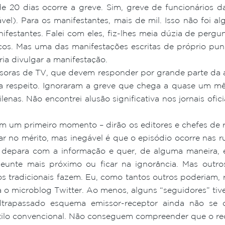
 20 dias ocorre a greve. Sim, greve de funcionários da
ável). Para os manifestantes, mais de mil. Isso não foi 
ifestantes. Falei com eles, fiz-lhes meia dúzia de pergun
ços. Mas uma das manifestações escritas de próprio pu
ia divulgar a manifestação.
issoras de TV, que devem responder por grande parte da
 a respeito. Ignoraram a greve que chega a quase um mê
lenas. Não encontrei alusão significativa nos jornais of
 em um primeiro momento – dirão os editores e chefes de
ar no mérito, mas inegável é que o episódio ocorre nas 
depara com a informação e quer, de alguma maneira, en
seunte mais próximo ou ficar na ignorância. Mas outr
s tradicionais fazem. Eu, como tantos outros poderiam, r
a o microblog Twitter. Ao menos, alguns “seguidores” tiv
ltrapassado esquema emissor-receptor ainda não se c
tilo convencional. Não conseguem compreender que o re