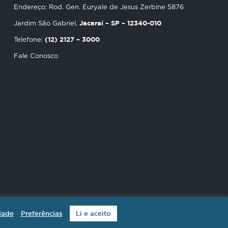
Endereço: Rod. Gen. Euryale de Jesus Zerbine 5876
Jacareí – SP – 12340-010
Jardim São Gabriel,
(12) 2127 – 3000
Telefone:
Fale Conosco
dade
Preferências
Li e aceito
 reservados.