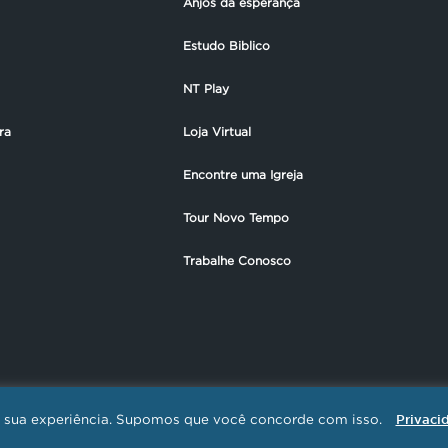
Anjos da esperança
Estudo Biblico
NT Play
ra
Loja Virtual
Encontre uma Igreja
Tour Novo Tempo
Trabalhe Conosco
ar sua experiência. Supomos que você concorde com isso.
Privaci
EMPO DE COMUNICAÇÃO / CNPJ: 01.385.423/0001-30 - Todos os direitos