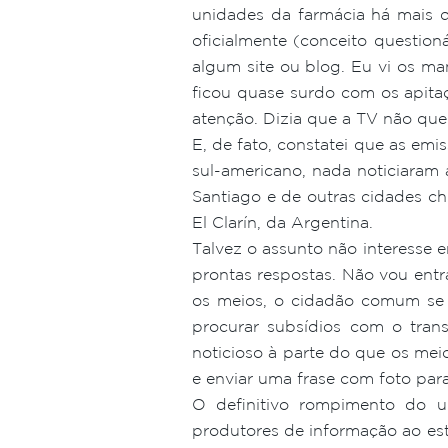
unidades da farmácia há mais de
oficialmente (conceito question
algum site ou blog. Eu vi os man
ficou quase surdo com os apita
atenção. Dizia que a TV não quer
E, de fato, constatei que as em
sul-americano, nada noticiaram
Santiago e de outras cidades chi
El Clarín, da Argentina.
Talvez o assunto não interesse
prontas respostas. Não vou entr
os meios, o cidadão comum se 
procurar subsídios com o tran
noticioso à parte do que os meio
e enviar uma frase com foto par
O definitivo rompimento do u
produtores de informação ao es