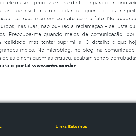
da: ele mesmo produz e serve de fonte para o próprio veí
enas que insistem em não dar qualquer notícia a respeit
ação nas ruas mantém contato com o fato. No quadrado 
urdos, nas ruas, não ouvirão a reclamação – se justa ou
os. Preocupa-me quando meios de comunicação, por 
a realidade, mas tentar suprimi-la. O detalhe é que h
grandes meios. No microblog, no blog, na comunidade v
eza delas e nem quem as ergueu, acabam sendo derrubada
para o portal
www.cntn.com.br
s
Links Externos