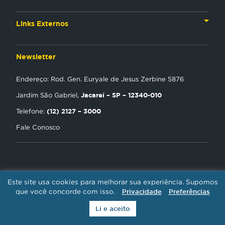
TV
Materiais Institucionais
Links Externos
Rádio
Aplicativos
Anjos da esperança
Web
Newsletter
Política de Privacidade
Estudo Biblico
Gravadora
Endereço: Rod. Gen. Euryale de Jesus Zerbine 5876
NT Play
Jacareí – SP – 12340-010
Jardim São Gabriel,
Loja Virtual
(12) 2127 – 3000
Telefone:
Fale Conosco
Encontre uma Igreja
Tour Novo Tempo
Trabalhe Conosco
Este site usa cookies para melhorar sua experiência. Supomos
REDE NOVO TEMPO DE COMUNICAÇÃO / CNPJ: 01.385.423/0001-30 -
que você concorde com isso.
Privacidade
Preferências
Li e aceito
Todos os direitos reservados.