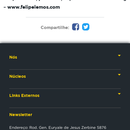
–
www.felipelemos.com
Compartilhe:
Nós
Nossa História
Núcleos
Nossos Líderes
TV
Materiais Institucionais
Links Externos
Rádio
Aplicativos
Anjos da esperança
Web
Newsletter
Política de Privacidade
Estudo Biblico
Gravadora
Endereço: Rod. Gen. Euryale de Jesus Zerbine 5876