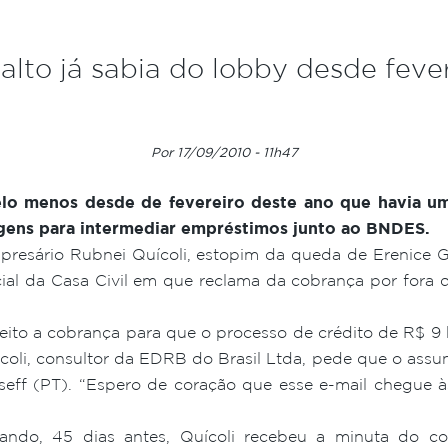
alto já sabia do lobby desde feve
Por 17/09/2010 - 11h47
pelo menos desde de fevereiro deste ano que havia u
agens para intermediar empréstimos junto ao BNDES.
mpresário Rubnei Quícoli, estopim da queda de Erenice G
cial da Casa Civil em que reclama da cobrança por fora 
ria feito a cobrança para que o processo de crédito de R$ 
oli, consultor da EDRB do Brasil Ltda, pede que o assunt
seff (PT). “Espero de coração que esse e-mail chegue à
ndo, 45 dias antes, Quícoli recebeu a minuta do co