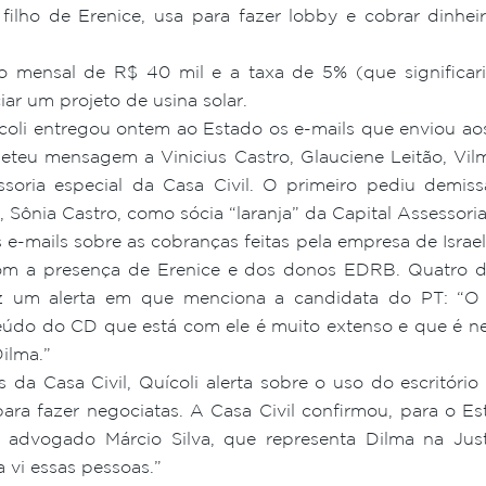
 filho de Erenice, usa para fazer lobby e cobrar dinhe
 mensal de R$ 40 mil e a taxa de 5% (que significar
ar um projeto de usina solar.
oli entregou ontem ao Estado os e-mails que enviou aos 
remeteu mensagem a Vinicius Castro, Glauciene Leitão, V
essoria especial da Casa Civil. O primeiro pediu demis
Sônia Castro, como sócia “laranja” da Capital Assessoria
 e-mails sobre as cobranças feitas pela empresa de Israe
m a presença de Erenice e dos donos EDRB. Quatro dia
az um alerta em que menciona a candidata do PT: “O V
teúdo do CD que está com ele é muito extenso e que é n
Dilma.”
da Casa Civil, Quícoli alerta sobre o uso do escritóri
ara fazer negociatas. A Casa Civil confirmou, para o Est
 advogado Márcio Silva, que representa Dilma na Just
 vi essas pessoas.”