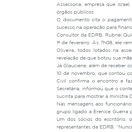
Assessoria, empresa que Israel,
órgãos públicos.
O documento cita o pagamento
sucesso na operação para financi
Consultor da EDRB, Rubnei Quíc
1º de fevereiro. Às 7h08, ele 
Oliveira, todos lotados na ass
revelação de que botou sua mãe, 
Já Glauciene, além de receber os
10 de novembro, que contou co
Civil confirma o encontro e f
Secretária, informou que o con
sucinta para mostrar à ministra 
Nas mensagens aos funcionários 
grupo ligado a Erenice Guerra p
Um dos sócios do escritório, o
representantes da EDRB. “Nunca