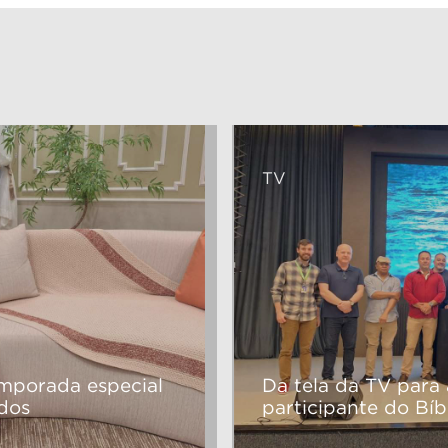
TV
emporada especial
Da tela da TV para
dos
participante do Bíbl
Pr. Felippe Amorim