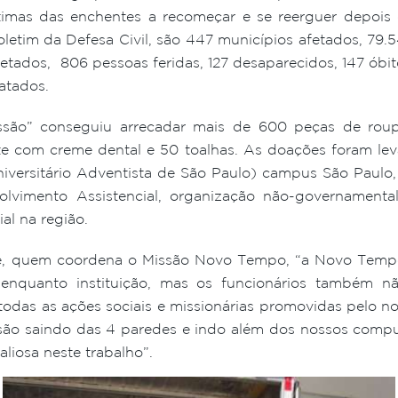
ítimas das enchentes a recomeçar e se reerguer depois
letim da Defesa Civil, são 447 municípios afetados, 79.
afetados, 806 pessoas feridas, 127 desaparecidos, 147 ób
atados.
o” conseguiu arrecadar mais de 600 peças de roupa
te com creme dental e 50 toalhas. As doações foram l
versitário Adventista de São Paulo) campus São Paulo,
vimento Assistencial, organização não-governamental
al na região.
re, quem coordena o Missão Novo Tempo, “a Novo Tempo 
 enquanto instituição, mas os funcionários também 
odas as ações sociais e missionárias promovidas pelo nos
ssão saindo das 4 paredes e indo além dos nossos com
liosa neste trabalho”.