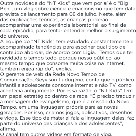
Outra novidade do “NT Kids” que vem por aí é o “Big
Ben”, um vlog sobre ciência e criacionismo que tem data
prevista de lançamento para 08 de julho. Neste, além
das explicações teóricas, as crianças poderão
acompanhar uma experiência laboratorial, ao final de
cada episódio, para tentar entender melhor o surgimento
do universo.
A equipe do “NT Kids” tem estudado constantemente e
acompanhado tendências para escolher qual tipo de
conteúdo abordar, de acordo com Ligia. “Temos que ter
novidade o tempo todo, porque nosso público, ao
mesmo tempo que consome muita coisa na internet,
também enjoa rápido”, explica.
O gerente de web da Rede Novo Tempo de
Comunicação, Geyvison Ludugério, conta que o público
infantil e adolescente consome internet e não TV, como
acontecia antigamente. Por essa razão, o “NT Kids” tem
um papel estratégico dentro da rede. “É preciso traduzir
a mensagem de evangelismo, que é a missão da Novo
Tempo, em uma linguagem própria para as novas
gerações. Por isso, criamos jogos, aplicativos, desenhos
e vlogs. Esse tipo de material fala a linguagem deles, faz
parte do universo das crianças e dos adolescentes”,
afirma.
O canal tem outros vídeos em formato de vlog,