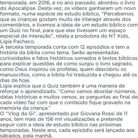
temporada, em 2016, e no ano passado, abordou o livro
do Apocalipse. Desta vez, os vídeos ganharam um novo
formato, numa espécie de estudo bíblico. “Percebemos
que as crianças gostam muito de interagir através dos
comentários, e tivemos a ideia de um estudo bíblico com
um Quiz no final, para que elas tivessem um espaço
especial de interação”, relata a produtora do NT Kids,
Ligia Pacheco.
A terceira temporada conta com 12 episódios e tem a
história da bíblia como tema. Serão apresentadas
curiosidades e fatos históricos somados à textos bíblicos
para explicar questões de como surgiu o livro sagrado,
como Deus inspirou os profetas, quem descobriu os
manuscritos, como a bíblia foi traduzida e chegou até os
dias de hoje.
Ligia explica que o Quiz também é uma maneira de
reforçar o aprendizado. “Como vamos abordar números,
datas históricas e muitos versos, as perguntas ao final de
cada vídeo faz com que o conteúdo fique gravado na
memória da criança.”
O “Vlog da Gi”, apresentado por Giovana Rossi de 11
anos, tem mais de 156 mil visualizações e pretende
seguir com a ideia de estudo bíblico nas próximas
temporadas. Neste ano, cada episódio será lançado aos
sábados, pela manhã.