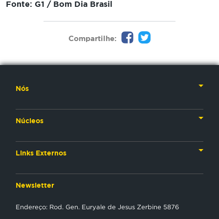
Fonte: G1 / Bom Dia Brasil
Compartilhe:
Nós
Nossa História
Núcleos
Nossos Líderes
TV
Materiais Institucionais
Links Externos
Rádio
Aplicativos
Anjos da esperança
Web
Newsletter
Política de Privacidade
Estudo Biblico
Gravadora
Endereço: Rod. Gen. Euryale de Jesus Zerbine 5876
NT Play