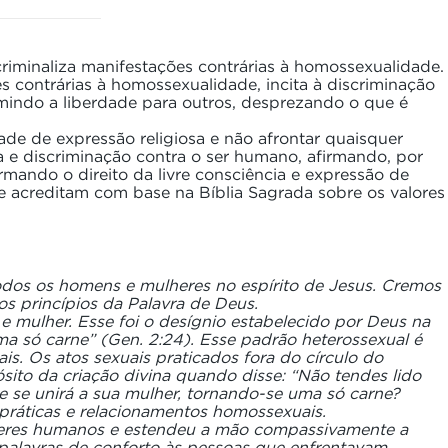
riminaliza manifestações contrárias à homossexualidade.
 contrárias à homossexualidade, incita à discriminação
mindo a liberdade para outros, desprezando o que é
ade de expressão religiosa e não afrontar quaisquer
a e discriminação contra o ser humano, afirmando, por
rmando o direito da livre consciência e expressão de
ue acreditam com base na Bíblia Sagrada sobre os valores
todos os homens e mulheres no espírito de Jesus. Cremos
 princípios da Palavra de Deus.
 mulher. Esse foi o desígnio estabelecido por Deus na
ma só carne” (Gen. 2:24). Esse padrão heterossexual é
is. Os atos sexuais praticados fora do círculo do
ósito da criação divina quando disse: “Não tendes lido
e se unirá a sua mulher, tornando-se uma só carne?
 práticas e relacionamentos homossexuais.
 seres humanos e estendeu a mão compassivamente a
 palavras de conforto às pessoas que enfrentavam