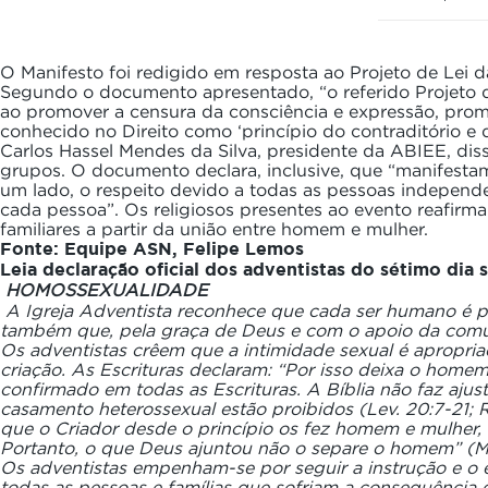
O Manifesto foi redigido em resposta ao Projeto de Lei 
Segundo o documento apresentado, “o referido Projeto d
ao promover a censura da consciência e expressão, prom
conhecido no Direito como ‘princípio do contraditório e 
Carlos Hassel Mendes da Silva, presidente da ABIEE, diss
grupos. O documento declara, inclusive, que “manifestam
um lado, o respeito devido a todas as pessoas independen
cada pessoa”. Os religiosos presentes ao evento reafirm
familiares a partir da união entre homem e mulher.
Fonte: Equipe ASN, Felipe Lemos
Leia declaração oficial dos adventistas do sétimo dia
HOMOSSEXUALIDADE
A Igreja Adventista reconhece que cada ser humano é pr
também que, pela graça de Deus e com o apoio da comun
Os adventistas crêem que a intimidade sexual é apropri
criação. As Escrituras declaram: “Por isso deixa o homem
confirmado em todas as Escrituras. A Bíblia não faz ajus
casamento heterossexual estão proibidos (Lev. 20:7-21; Ro
que o Criador desde o princípio os fez homem e mulher, 
Portanto, o que Deus ajuntou não o separe o homem” (Ma
Os adventistas empenham-se por seguir a instrução e o
todas as pessoas e famílias que sofriam a consequência 