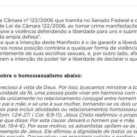
da Câmara nº 122/2006 que tramita no Senado Federal e c
e Lei da Câmara 122/2006, ao tornar crime manifestações
ove a violência defendendo a liberdade para uns e supri
da ampla defesa”.
e que a intenção deste Manifesto é o de garantir a liberd
os nossa posição contrária a qualquer forma de violênci
temente de suas escolhas sexuais, e, por outro lado, afi
aram a intenção de poder ter a liberdade de declarar o q
 sobre o homossexualismo abaixo:
ecioso à vista de Deus. Por isso, buscamos ministrar a 
idade da fé, uma pessoa pode viver em harmonia com os
ada unicamente no relacionamento conjugal entre homem e
 pai e mãe, e se une à sua mulher, tornando-se os dois u
tes para incluir atividades ou relacionamentos homossexua
m. 1:24-27; I Cor. 6:9-11). Jesus Cristo reafirmou o prop
e que disse: Por esta causa: deixará o homem pai e mãe, 
t. 19:4-6). Por esse motivo, os adventistas opõem-se às
 exemplo de Jesus. Ele afirmou a dignidade de todos os
do pecado. Desenvolveu um ministério solícito e proferiu