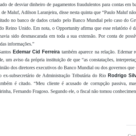
ado de desviar dinheiro de pagamentos fraudulentos para contas em b
de Maluf, Adilson Laranjeira, disse nesta quinta que “Paulo Maluf não
itado no banco de dados criado pelo Banco Mundial pelo caso do Gr
 Reino Unido. Em nota, o Opportunity afirma que esse relatório é d
 havia sido desmascarada em toda a sua extensão. Por conta de poss
 das informações.”
Santos
Edemar Cid Ferreira
também aparece na relação. Edemar re
e, um aviso da própria instituição de que “as constatações, interpret
inião dos diretores executivos do Banco Mundial ou dos governos que 
 ex-subsecretário de Administração Tributária do Rio
Rodrigo Sil
também é citado. “Meu cliente é acusado de corrupção passiva, ma
irinha, Fernando Fragoso. Segundo ele, o fiscal não tomou conhecimento
Comp