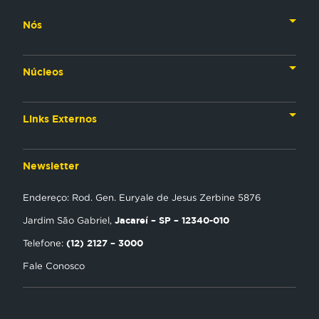
Nós
Nossa História
Núcleos
Nossos Líderes
TV
Materiais Institucionais
Links Externos
Rádio
Aplicativos
Anjos da esperança
Web
Newsletter
Política de Privacidade
Estudo Biblico
Gravadora
Endereço: Rod. Gen. Euryale de Jesus Zerbine 5876
NT Play
Jacareí – SP – 12340-010
Jardim São Gabriel,
Loja Virtual
(12) 2127 – 3000
Telefone:
Fale Conosco
Encontre uma Igreja
Tour Novo Tempo