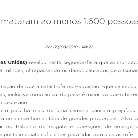
 mataram ao menos 1.600 pessoa
Por 09/08/2010 - 14h22
es Unidas)
revelou nesta segunda-feira que as inunda
3 milhões, ultrapassando os danos causados pelo tsunami
mação de que a catástrofe no Paquistão –que se inicou 
as, inclusive rumo ao sul do país– é maior do que o terr
o deste ano.
am o país há mais de uma semana causam prejuízos 
para uma crise humanitária de grandes proporções. Alvo d
ar no trabalho de resgate e operações de emergênci
esposta imediata suficientes para lidar com a catástrofe.