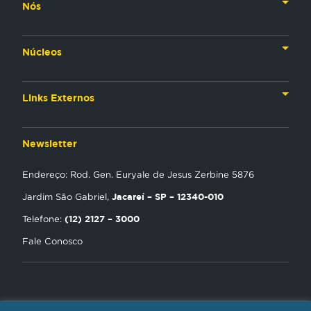
Nós
Nossa História
Núcleos
Nossos Líderes
TV
Materiais Institucionais
Links Externos
Rádio
Aplicativos
Anjos da esperança
Web
Newsletter
Política de Privacidade
Estudo Biblico
Gravadora
Endereço: Rod. Gen. Euryale de Jesus Zerbine 5876
NT Play
Jacareí – SP – 12340-010
Jardim São Gabriel,
Loja Virtual
(12) 2127 – 3000
Telefone:
Fale Conosco
Encontre uma Igreja
Tour Novo Tempo
Trabalhe Conosco