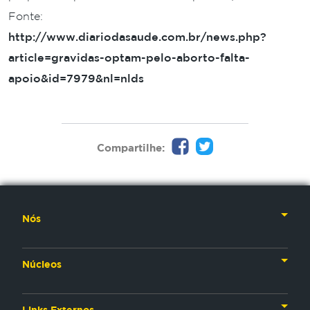
Fonte:
http://www.diariodasaude.com.br/news.php?
article=gravidas-optam-pelo-aborto-falta-
apoio&id=7979&nl=nlds
Compartilhe:
Nós
Nossa História
Núcleos
Nossos Líderes
TV
Materiais Institucionais
Links Externos