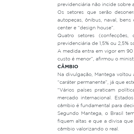
previdenciária não incide sobre 
Os setores que serão desonerad
autopeças, ônibus, naval, bens 
center e “design house”.
Quatro setores (confecções, 
previdenciária de 1,5% ou 2,5% s
A medida entra em vigor em 90 
custo é menor”, afirmou o minist
CÂMBIO
Na divulgação, Mantega voltou 
“caráter permanente”, já que es
“Vários países praticam polít
mercado internacional. Estado
câmbio é fundamental para decid
Segundo Mantega, o Brasil te
fiquem altas e que a divisa qu
câmbio valorizando o real.