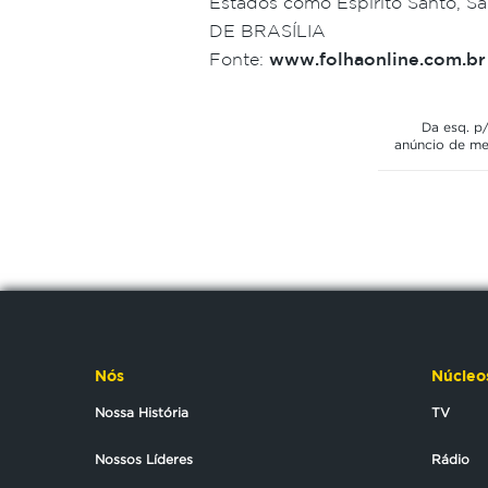
Estados como Espírito Santo, Sa
DE BRASÍLIA
Fonte:
www.folhaonline.com.br
Da esq. p/
anúncio de me
Nós
Núcleo
Nossa História
TV
Nossos Líderes
Rádio