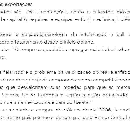
as exportações.
os são: têxtil, confecções, couro e calçados, móveis, 
de capital (máquinas e equipamentos), mecânica, hotéis
couro e calçados,tecnologia da informação e call 
obre o faturamento desde o início do ano.
dias. “As empresas poderão empregar mais trabalhadores 
ro.
a falar sobre o problema da valorização do real e enfat
te é um dos principais componentes para competitividade
icas que desvalorizam suas moedas para que as merc
s Unidos, União Europeia e Japão a estão praticando p
ir se uma mercadoria é cara ou barata.”
m aumentado a compra de dólares desde 2006, fazend
e entra no país por meio da compra pelo Banco Central 