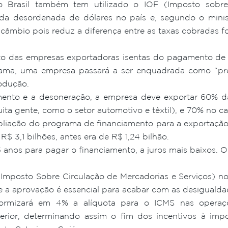
 Brasil também tem utilizado o IOF (Imposto sobre
ada desordenada de dólares no país e, segundo o minis
câmbio pois reduz a diferença entre as taxas cobradas fo
to das empresas exportadoras isentas do pagamento de IP
ama, uma empresa passará a ser enquadrada como “pr
odução.
mento e a desoneração, a empresa deve exportar 60% d
ta gente, como o setor automotivo e têxtil), e 70% no ca
pliação do programa de financiamento para a exportação,
$ 3,1 bilhões, antes era de R$ 1,24 bilhão.
 anos para pagar o financiamento, a juros mais baixos. O
Imposto Sobre Circulação de Mercadorias e Serviços) n
 a aprovação é essencial para acabar com as desigualdad
formizará em 4% a alíquota para o ICMS nas operaç
erior, determinando assim o fim dos incentivos à imp