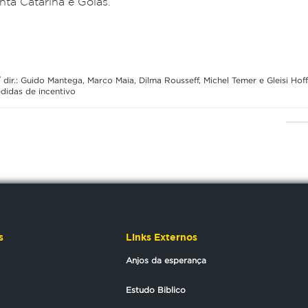
nta Catarina e Goiás.
 dir.: Guido Mantega, Marco Maia, Dilma Rousseff, Michel Temer e Gleisi Ho
didas de incentivo
s
Links Externos
Anjos da esperança
Estudo Biblico