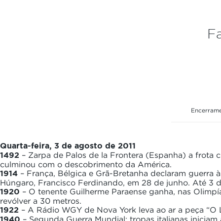
Fa
Encerrame
Quarta-feira, 3 de agosto de 2011
1492
– Zarpa de Palos de la Frontera (Espanha) a frota 
culminou com o descobrimento da América.
1914
– França, Bélgica e Grã-Bretanha declaram guerra à 
Húngaro, Francisco Ferdinando, em 28 de junho. Até 3 de
1920
– O tenente Guilherme Paraense ganha, nas Olimpíad
revólver a 30 metros.
1922
– A Rádio WGY de Nova York leva ao ar a peça “O Lo
1940
– Segunda Guerra Mundial: tropas italianas iniciam 