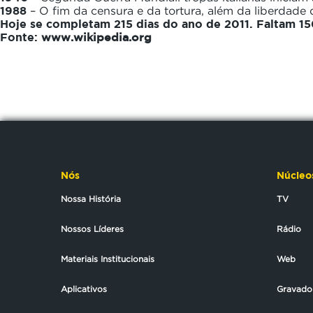
1988
– O fim da censura e da tortura, além da liberdade 
Hoje se completam 215 dias do ano de 2011. Faltam 15
Fonte:
www.wikipedia.org
Nós
Núcleo
Nossa História
TV
Nossos Líderes
Rádio
Materiais Institucionais
Web
Aplicativos
Gravado