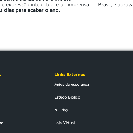
de expressão intelectual e de imprensa no Brasil, é aprov
0 dias para acabar o ano.
s
Links Externos
Anjos da esperança
Estudo Biblico
NT Play
ra
Loja Virtual