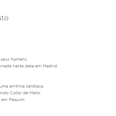
sto
m seus homens.
ssinada nesta data em Madrid.
uma arritmia cardíaca.
ando Collor de Mello.
ra em Pequim.