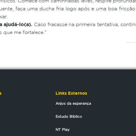
s físicos. Comece com caminhadas leves, respire profund
nte, faça uma ducha fria logo após e uma boa fricção
xar.
 ajudá-lo(a).
Caso fracasse na primeira tentativa, contin
 que me fortalece.”
s
Links Externos
Anjos da esperança
Estudo Biblico
NT Play