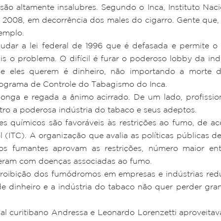
ão altamente insalubres. Segundo o Inca, Instituto Naci
 2008, em decorrência dos males do cigarro. Gente que
emplo.
ar a lei federal de 1996 que é defasada e permite 
ais o problema. O difícil é furar o poderoso lobby da in
 eles querem é dinheiro, não importando a morte de
ograma de Controle do Tabagismo do Inca.
 longa e regada a ânimo acirrado. De um lado, profissi
ro a poderosa indústria do tabaco e seus adeptos.
 químicos são favoráveis às restrições ao fumo, de a
l (ITC). A organização que avalia as políticas públicas
os fumantes aprovam as restrições, número maior en
freram com doenças associadas ao fumo.
roibição dos fumódromos em empresas e indústrias redu
de dinheiro e a indústria do tabaco não quer perder gran
al curitibano Andressa e Leonardo Lorenzetti aproveita