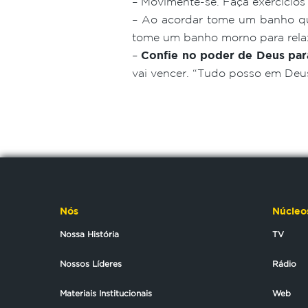
– Movimente-se. Faça exercício
– Ao acordar tome um banho que
tome um banho morno para rela
–
Confie no poder de Deus para
vai vencer. “Tudo posso em Deus
Nós
Núcleo
Nossa História
TV
Nossos Líderes
Rádio
Materiais Institucionais
Web