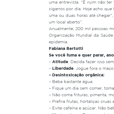
uma entrevista. “É ruim não te
cigarros por dia. Hoje acho qu
uma ou duas horas até chegar”,
um local aberto”.
Anualmente, 200 mil pessoas mo
Organização Mundial da Saúde. 
epidemia.
Fabiana Bertotti
Se você fuma e quer parar, anot
–
Atitude
. Decida fazer isso se
–
Liberdade
. Jogue fora o maço
– Desintoxicação orgânica:
– Beba bastante água.
– Fique um dia sem comer, toma
– Não coma frituras, pimenta, m
– Prefira frutas, hortaliças crua
– Evite cafeína e açúcar. Não be