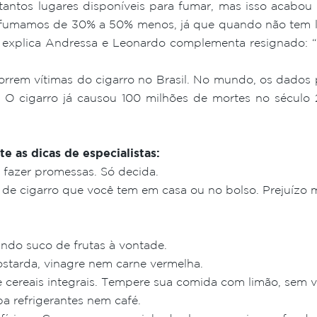
r tantos lugares disponíveis para fumar, mas isso acabo
e fumamos de 30% a 50% menos, já que quando não tem l
 explica Andressa e Leonardo complementa resignado: “S
rrem vítimas do cigarro no Brasil. No mundo, os dados
O cigarro já causou 100 milhões de mortes no século 
e as dicas de especialistas:
m fazer promessas. Só decida.
 de cigarro que você tem em casa ou no bolso. Prejuízo m
ndo suco de frutas à vontade.
ostarda, vinagre nem carne vermelha.
s e cereais integrais. Tempere sua comida com limão, sem v
ba refrigerantes nem café.