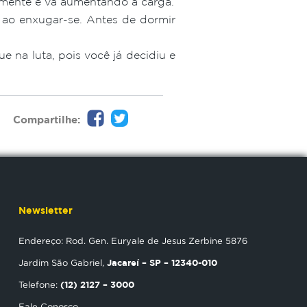
amente e vá aumentando a carga.
 ao enxugar-se. Antes de dormir
ue na luta, pois você já decidiu e
Compartilhe:
Newsletter
Endereço: Rod. Gen. Euryale de Jesus Zerbine 5876
Jacareí – SP – 12340-010
Jardim São Gabriel,
(12) 2127 – 3000
Telefone:
Fale Conosco