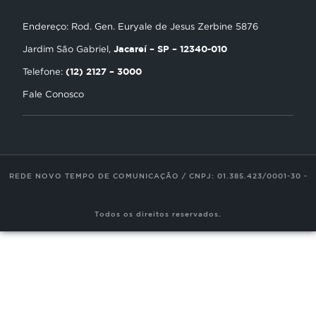
Política de Privacidade
Estudo Biblico
Gravadora
Endereço: Rod. Gen. Euryale de Jesus Zerbine 5876
NT Play
Jacareí – SP – 12340-010
Jardim São Gabriel,
Loja Virtual
(12) 2127 – 3000
Telefone:
Fale Conosco
Encontre uma Igreja
Tour Novo Tempo
Trabalhe Conosco
REDE NOVO TEMPO DE COMUNICAÇÃO / CNPJ: 01.385.423/0001-30 -
Todos os direitos reservados.