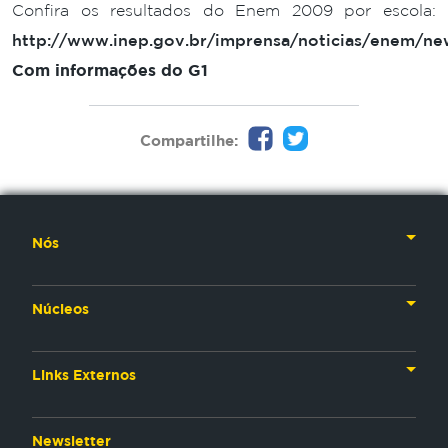
Confira os resultados do Enem 2009 por escola:
http://www.inep.gov.br/imprensa/noticias/enem/ne
Com informações do G1
Compartilhe:
Nós
Nossa História
Núcleos
Nossos Líderes
TV
Materiais Institucionais
Links Externos
Rádio
Aplicativos
Anjos da esperança
Web
Newsletter