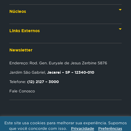
Nossa História
Núcleos
Nossos Líderes
TV
Materiais Institucionais
Links Externos
Rádio
Aplicativos
Anjos da esperança
Web
Newsletter
Política de Privacidade
Estudo Biblico
Gravadora
Endereço: Rod. Gen. Euryale de Jesus Zerbine 5876
NT Play
Jacareí – SP – 12340-010
Jardim São Gabriel,
Loja Virtual
(12) 2127 – 3000
Telefone:
Fale Conosco
Encontre uma Igreja
Tour Novo Tempo
Trabalhe Conosco
Este site usa cookies para melhorar sua experiência. Supomos
REDE NOVO TEMPO DE COMUNICAÇÃO / CNPJ: 01.385.423/0001-30 -
que você concorde com isso.
Privacidade
Preferências