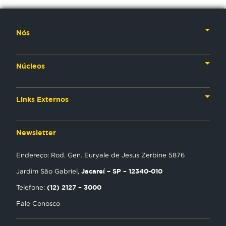
Nós
Nossa História
Núcleos
Nossos Líderes
TV
Materiais Institucionais
Links Externos
Rádio
Aplicativos
Anjos da esperança
Web
Newsletter
Política de Privacidade
Estudo Biblico
Gravadora
Endereço: Rod. Gen. Euryale de Jesus Zerbine 5876
NT Play
Jacareí – SP – 12340-010
Jardim São Gabriel,
Loja Virtual
(12) 2127 – 3000
Telefone:
Fale Conosco
Encontre uma Igreja