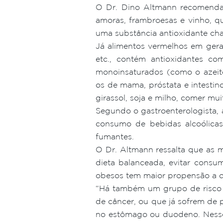
O Dr. Dino Altmann recomenda 
amoras, frambroesas e vinho, q
uma substância antioxidante cha
Já alimentos vermelhos em geral
etc., contém antioxidantes co
monoinsaturados (como o azeite
os de mama, próstata e intestino”
girassol, soja e milho, comer mui
Segundo o gastroenterologista,
consumo de bebidas alcoólica
fumantes.
O Dr. Altmann ressalta que as 
dieta balanceada, evitar consu
obesos tem maior propensão a d
“Há também um grupo de risco c
de câncer, ou que já sofrem de p
no estômago ou duodeno. Nesses