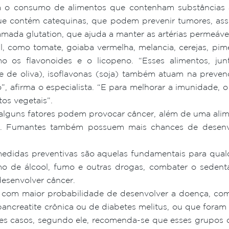
o consumo de alimentos que contenham substâncias a
ue contém catequinas, que podem prevenir tumores, as
mada glutation, que ajuda a manter as artérias permeáve
, como tomate, goiaba vermelha, melancia, cerejas, pim
mo os flavonoides e o licopeno. “Esses alimentos, j
 de oliva), isoflavonas (soja) também atuam na preven
, afirma o especialista. “E para melhorar a imunidade, o 
tos vegetais”.
 alguns fatores podem provocar câncer, além de uma alim
s. Fumantes também possuem mais chances de desenv
medidas preventivas são aquelas fundamentais para qual
mo de álcool, fumo e outras drogas, combater o sedent
esenvolver câncer.
om maior probabilidade de desenvolver a doença, como
ancreatite crônica ou de diabetes melitus, ou que foram 
 casos, segundo ele, recomenda-se que esses grupos de