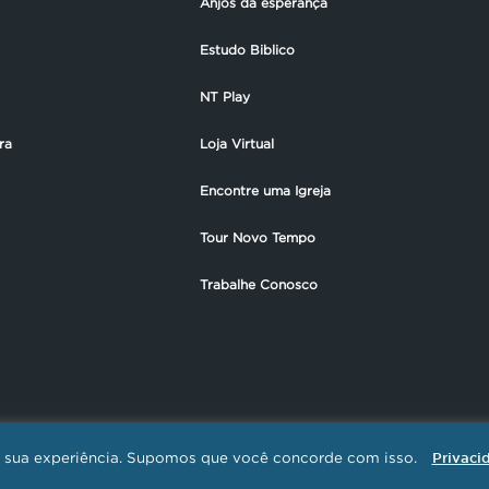
Anjos da esperança
Estudo Biblico
NT Play
ra
Loja Virtual
Encontre uma Igreja
Tour Novo Tempo
Trabalhe Conosco
ar sua experiência. Supomos que você concorde com isso.
Privaci
EMPO DE COMUNICAÇÃO / CNPJ: 01.385.423/0001-30 - Todos os direitos