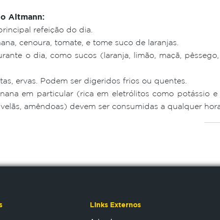
no Altmann:
incipal refeição do dia.
na, cenoura, tomate, e tome suco de laranjas.
ante o dia, como sucos (laranja, limão, maçã, pêssego, 
tas, ervas. Podem ser digeridos frios ou quentes.
nana em particular (rica em eletrólitos como potássio e 
 avelãs, amêndoas) devem ser consumidas a qualquer hora
s
Links Externos