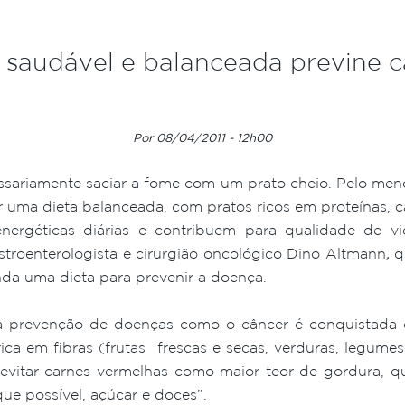
 saudável e balanceada previne 
Por 08/04/2011 - 12h00
sariamente saciar a fome com um prato cheio. Pelo me
 uma dieta balanceada, com pratos ricos em proteínas, ca
ergéticas diárias e contribuem para qualidade de v
stroenterologista e cirurgião oncológico Dino Altmann
,
q
a uma dieta para prevenir a doença.
 a prevenção de doenças como o câncer é conquistada
ica em fibras (frutas frescas e secas, verduras, legumes,
evitar carnes vermelhas como maior teor de gordura, que
e possível, açúcar e doces”.