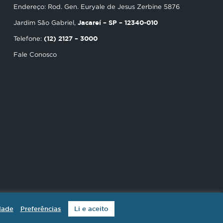
Endereço: Rod. Gen. Euryale de Jesus Zerbine 5876
Jacareí – SP – 12340-010
Jardim São Gabriel,
(12) 2127 – 3000
Telefone:
Fale Conosco
dade
Preferências
Li e aceito
 reservados.