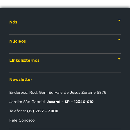
Nós
Nossa História
Núcleos
Nossos Líderes
TV
Materiais Institucionais
Links Externos
Rádio
Aplicativos
Anjos da esperança
Web
Newsletter
Política de Privacidade
Estudo Biblico
Gravadora
Endereço: Rod. Gen. Euryale de Jesus Zerbine 5876
NT Play
Jacareí – SP – 12340-010
Jardim São Gabriel,
Loja Virtual
(12) 2127 – 3000
Telefone:
Fale Conosco
Encontre uma Igreja