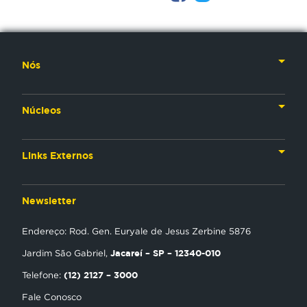
Nós
Nossa História
Núcleos
Nossos Líderes
TV
Materiais Institucionais
Links Externos
Rádio
Aplicativos
Anjos da esperança
Web
Newsletter
Política de Privacidade
Estudo Biblico
Gravadora
Endereço: Rod. Gen. Euryale de Jesus Zerbine 5876
NT Play
Jacareí – SP – 12340-010
Jardim São Gabriel,
Loja Virtual
(12) 2127 – 3000
Telefone:
Fale Conosco
Encontre uma Igreja