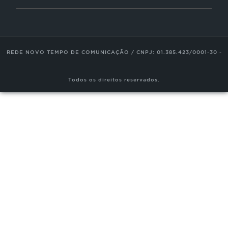
Tour Novo Tempo
Trabalhe Conosco
REDE NOVO TEMPO DE COMUNICAÇÃO / CNPJ: 01.385.423/0001-30 -
Todos os direitos reservados.