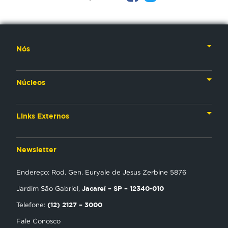
Nós
Nossa História
Núcleos
Nossos Líderes
TV
Materiais Institucionais
Links Externos
Rádio
Aplicativos
Anjos da esperança
Web
Newsletter
Política de Privacidade
Estudo Biblico
Gravadora
Endereço: Rod. Gen. Euryale de Jesus Zerbine 5876
NT Play
Jacareí – SP – 12340-010
Jardim São Gabriel,
Loja Virtual
(12) 2127 – 3000
Telefone:
Fale Conosco
Encontre uma Igreja