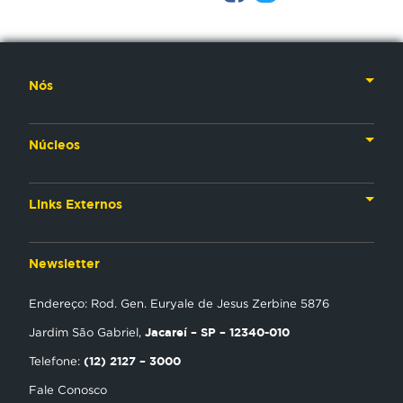
Nós
Nossa História
Núcleos
Nossos Líderes
TV
Materiais Institucionais
Links Externos
Rádio
Aplicativos
Anjos da esperança
Web
Newsletter
Política de Privacidade
Estudo Biblico
Gravadora
Endereço: Rod. Gen. Euryale de Jesus Zerbine 5876
NT Play
Jacareí – SP – 12340-010
Jardim São Gabriel,
Loja Virtual
(12) 2127 – 3000
Telefone:
Fale Conosco
Encontre uma Igreja